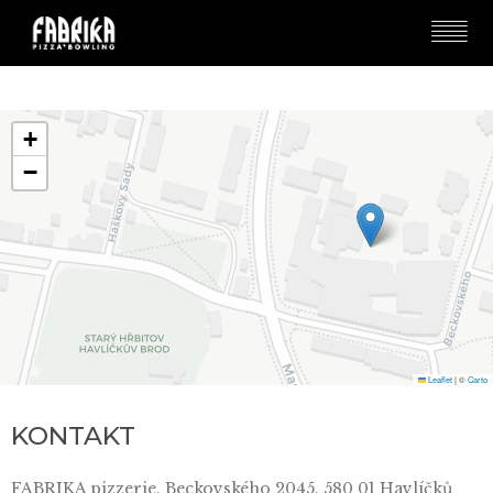
+
−
Leaflet
|
©
Carto
KONTAKT
FABRIKA pizzerie, Beckovského 2045, 580 01 Havlíčků